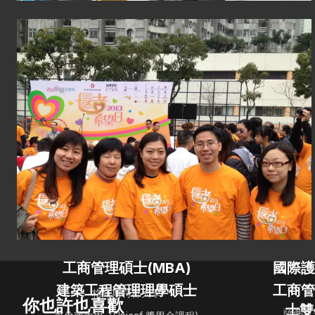
工商管理碩士(MBA)
國際護
建築工程管理理學碩士
工商管
格羅斯特郡大學
你也許也喜歡
士雙
薩弗克大