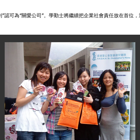
劃”認可為“關愛公司”。學勤士將繼續把企業社會責任放在首位