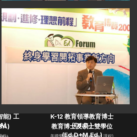
能) 工
K-12 教育領導教育博士
A)
(Ed.D.)
BA)
教育博士及碩士雙學位
(Ed.D+M.Ed.)
課程）
美國愛治伍德大學 (upGrad 課程)