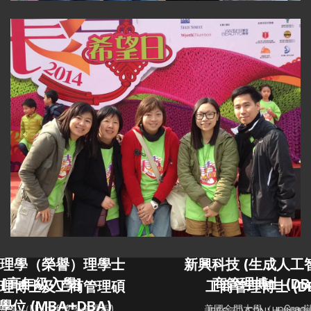
理學（榮譽）理學士
新興科技 (生成人工智
[高年級入學]
商管理博士 (DB
理博士及工商管理碩
工商管理博士 (D
學位 (MBA+DBA)
學 （Unicaf 獎學金課程)
美國金門大學（upGrad