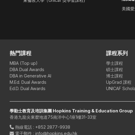
東倫敦大學（Unicaf 獎學金課程)
美國愛治
熱門課程
課程系列
MBA (Top up)
學士課程
DBA Dual Awards
碩士課程
DBA in Generative AI
博士課程
M.Ed. Dual Awards
UpGrad 課程
Ed.D. Dual Awards
UNICAF Schola
學勤士教育及培訓集團 Hopkins Training & Education Group
香港九龍尖東麼地道75南洋中心1座1樓31-33室
熱線電話
:
+852 2877-9938
電子郵件
: info@hopkins.edu.hk