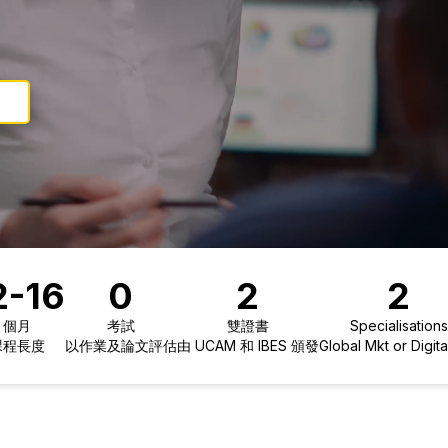
2-16
0
2
2
個月
考試
雙證書
Specialisations
課程長度
以作業及論文評估
由 UCAM 和 IBES 頒發
Global Mkt or Digita